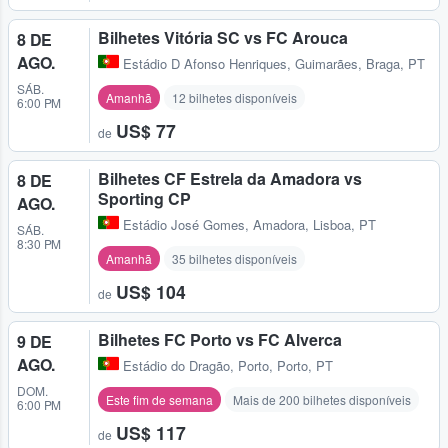
Bilhetes Vitória SC vs FC Arouca
8 DE
AGO.
Estádio D Afonso Henriques
,
Guimarães, Braga, PT
SÁB.
Amanhã
12 bilhetes disponíveis
6:00 PM
US$ 77
de
Bilhetes CF Estrela da Amadora vs
8 DE
Sporting CP
AGO.
Estádio José Gomes
,
Amadora, Lisboa, PT
SÁB.
8:30 PM
Amanhã
35 bilhetes disponíveis
US$ 104
de
Bilhetes FC Porto vs FC Alverca
9 DE
AGO.
Estádio do Dragão
,
Porto, Porto, PT
DOM.
Este fim de semana
Mais de 200 bilhetes disponíveis
6:00 PM
US$ 117
de