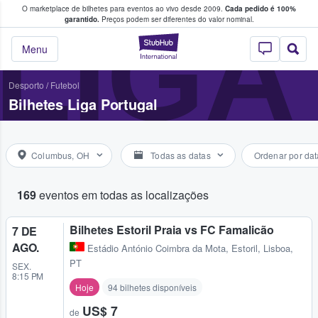
O marketplace de bilhetes para eventos ao vivo desde 2009.
Cada pedido é 100%
 os fãs compram e vendem bilhetes
LIGA
garantido.
Preços podem ser diferentes do valor nominal.
StubHub – onde o
Menu
Desporto
/
Futebol
Bilhetes Liga Portugal
Columbus, OH
Todas as datas
Ordenar por dat
169
eventos em todas as localizações
Bilhetes Estoril Praia vs FC Famalicão
7 DE
AGO.
Estádio António Coimbra da Mota
,
Estoril, Lisboa,
PT
SEX.
8:15 PM
Hoje
94 bilhetes disponíveis
US$ 7
de