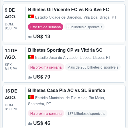
Bilhetes Gil Vicente FC vs Rio Ave FC
9 DE
AGO.
Estádio Cidade de Barcelos
,
Vila Boa, Braga, PT
DOM.
Este fim de semana
88 bilhetes disponíveis
8:30 PM
US$ 13
de
Bilhetes Sporting CP vs Vitória SC
14 DE
AGO.
Estádio José de Alvalade
,
Lisboa, Lisboa, PT
SEX.
Na próxima semana
Mais de 200 bilhetes disponíveis
8:15 PM
US$ 79
de
Bilhetes Casa Pia AC vs SL Benfica
16 DE
AGO.
Estádio Municipal de Rio Maior
,
Rio Maior,
Santarém, PT
DOM.
8:30 PM
Na próxima semana
137 bilhetes disponíveis
US$ 46
de