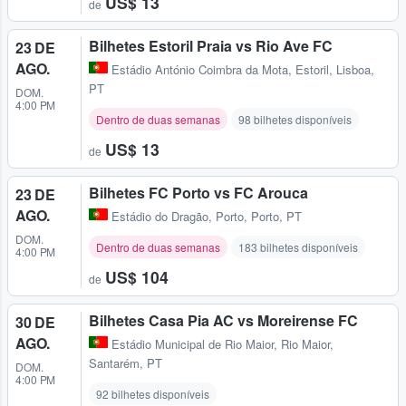
US$ 13
de
Bilhetes Estoril Praia vs Rio Ave FC
23 DE
AGO.
Estádio António Coimbra da Mota
,
Estoril, Lisboa,
PT
DOM.
4:00 PM
Dentro de duas semanas
98 bilhetes disponíveis
US$ 13
de
Bilhetes FC Porto vs FC Arouca
23 DE
AGO.
Estádio do Dragão
,
Porto, Porto, PT
DOM.
Dentro de duas semanas
183 bilhetes disponíveis
4:00 PM
US$ 104
de
Bilhetes Casa Pia AC vs Moreirense FC
30 DE
AGO.
Estádio Municipal de Rio Maior
,
Rio Maior,
Santarém, PT
DOM.
4:00 PM
92 bilhetes disponíveis