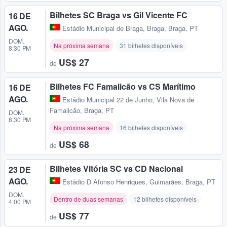
Bilhetes SC Braga vs Gil Vicente FC
16 DE
AGO.
Estádio Municipal de Braga
,
Braga, Braga, PT
DOM.
Na próxima semana
31 bilhetes disponíveis
8:30 PM
US$ 27
de
Bilhetes FC Famalicão vs CS Marítimo
16 DE
AGO.
Estádio Municipal 22 de Junho
,
Vila Nova de
Famalicão, Braga, PT
DOM.
8:30 PM
Na próxima semana
16 bilhetes disponíveis
US$ 68
de
Bilhetes Vitória SC vs CD Nacional
23 DE
AGO.
Estádio D Afonso Henriques
,
Guimarães, Braga, PT
DOM.
Dentro de duas semanas
12 bilhetes disponíveis
4:00 PM
US$ 77
de