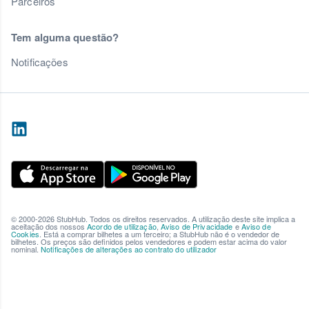
Parceiros
Tem alguma questão?
Notificações
© 2000-2026 StubHub. Todos os direitos reservados. A utilização deste site implica a
aceitação dos nossos
Acordo de utilização
,
Aviso de Privacidade
e
Aviso de
Cookies
. Está a comprar bilhetes a um terceiro; a StubHub não é o vendedor de
bilhetes. Os preços são definidos pelos vendedores e podem estar acima do valor
nominal.
Notificações de alterações ao contrato do utilizador