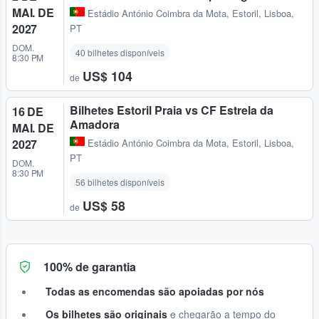
MAI. DE
Estádio António Coimbra da Mota
,
Estoril, Lisboa,
2027
PT
DOM.
40 bilhetes disponíveis
8:30 PM
US$ 104
de
Bilhetes Estoril Praia vs CF Estrela da
16 DE
Amadora
MAI. DE
2027
Estádio António Coimbra da Mota
,
Estoril, Lisboa,
PT
DOM.
8:30 PM
56 bilhetes disponíveis
US$ 58
de
100% de garantia
Todas as encomendas são apoiadas por nós
Os bilhetes são originais
e chegarão a tempo do