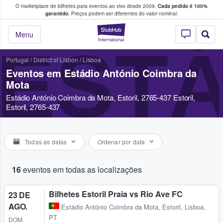
O marketplace de bilhetes para eventos ao vivo desde 2009.
Cada pedido é 100%
 os fãs compram e vendem bilhetes
garantido.
Preços podem ser diferentes do valor nominal.
StubHub – onde o
Menu
ESTÁ
Portugal
/
District of Lisbon
/
Lisboa
Eventos em Estádio António Coimbra da
Mota
Estádio António Coimbra da Mota, Estoril, 2765-437 Estoril,
Estoril, 2765-437
Todas as datas
Ordenar por data
16
eventos em todas as localizações
Bilhetes Estoril Praia vs Rio Ave FC
23 DE
AGO.
Estádio António Coimbra da Mota
,
Estoril, Lisboa,
PT
DOM.