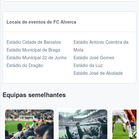
Locais de eventos de FC Alverca
Estádio Cidade de Barcelos
Estádio António Coimbra da
Estádio Municipal de Braga
Mota
Estádio Municipal 22 de Junho
Estádio José Gomes
Estádio do Dragão
Estádio da Luz
Estádio José de Alvalade
Equipas semelhantes
l
S
t
u
b
H
u
b
I
n
t
e
r
n
a
t
io
n
a
l
S
t
u
b
H
u
b
I
n
t
e
r
n
a
t
io
n
a
Adobe Stock