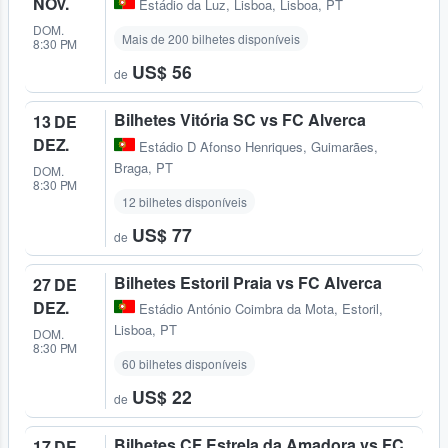
NOV.
Estádio da Luz
,
Lisboa, Lisboa, PT
DOM.
Mais de 200 bilhetes disponíveis
8:30 PM
US$ 56
de
Bilhetes Vitória SC vs FC Alverca
13 DE
DEZ.
Estádio D Afonso Henriques
,
Guimarães,
Braga, PT
DOM.
8:30 PM
12 bilhetes disponíveis
US$ 77
de
Bilhetes Estoril Praia vs FC Alverca
27 DE
DEZ.
Estádio António Coimbra da Mota
,
Estoril,
Lisboa, PT
DOM.
8:30 PM
60 bilhetes disponíveis
US$ 22
de
Bilhetes CF Estrela da Amadora vs FC
17 DE