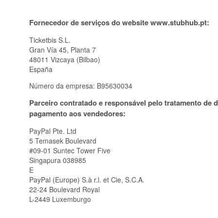
Fornecedor de serviços do website www.stubhub.pt:
Ticketbis S.L.
Gran Vía 45, Planta 7
48011 Vizcaya (Bilbao)
España
Número da empresa: B95630034
Parceiro contratado e responsável pelo tratamento de 
pagamento aos vendedores:
PayPal Pte. Ltd
5 Temasek Boulevard
#09-01 Suntec Tower Five
Singapura 038985
E
PayPal (Europe) S.à r.l. et Cie, S.C.A.
22-24 Boulevard Royal
L-2449 Luxemburgo