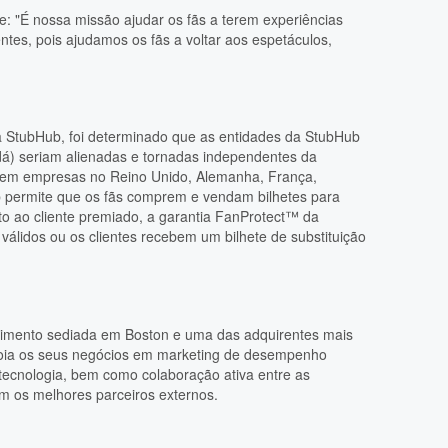
se: "É nossa missão ajudar os fãs a terem experiências
tes, pois ajudamos os fãs a voltar aos espetáculos,
a StubHub, foi determinado que as entidades da StubHub
dá) seriam alienadas e tornadas independentes da
 em empresas no Reino Unido, Alemanha, França,
b permite que os fãs comprem e vendam bilhetes para
o ao cliente premiado, a garantia FanProtect™ da
válidos ou os clientes recebem um bilhete de substituição
stimento sediada em Boston e uma das adquirentes mais
 apoia os seus negócios em marketing de desempenho
e tecnologia, bem como colaboração ativa entre as
om os melhores parceiros externos.