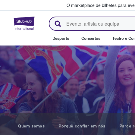
O marketplace de bilhetes para ev
StubHub – onde os fãs compra
Desporto
Concertos
Teatro e Co
Quem somos
Porquê confiar em nós
Parcei