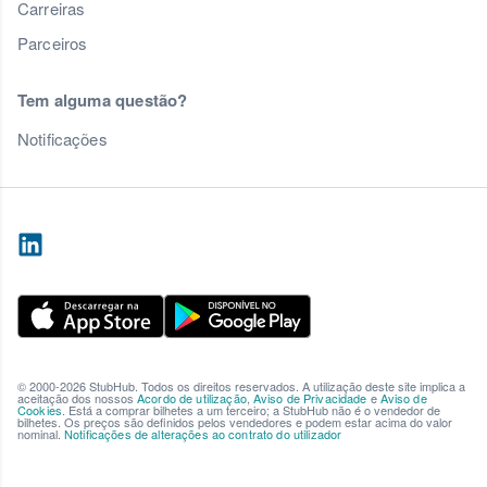
Carreiras
Parceiros
Tem alguma questão?
Notificações
© 2000-2026 StubHub. Todos os direitos reservados. A utilização deste site implica a
aceitação dos nossos
Acordo de utilização
,
Aviso de Privacidade
e
Aviso de
Cookies
. Está a comprar bilhetes a um terceiro; a StubHub não é o vendedor de
bilhetes. Os preços são definidos pelos vendedores e podem estar acima do valor
nominal.
Notificações de alterações ao contrato do utilizador