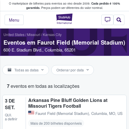
O marketplace de bilhetes para eventos ao vivo desde 2009.
Cada pedido é 100%
 os fãs compram e vendem bilhetes
garantido.
Preços podem ser diferentes do valor nominal.
FAUR
StubHub – onde o
Menu
United States
/
Missouri
/
Kansas City
Eventos em Faurot Field (Memorial Stadium)
600 E. Stadium Blvd., Columbia, 65201
Todas as datas
Ordenar por data
7
eventos em todas as localizações
Arkansas Pine Bluff Golden Lions at
3 DE
Missouri Tigers Football
SET.
Faurot Field (Memorial Stadium)
,
Columbia, MO, US
QUI.
a definir
Mais de 200 bilhetes disponíveis