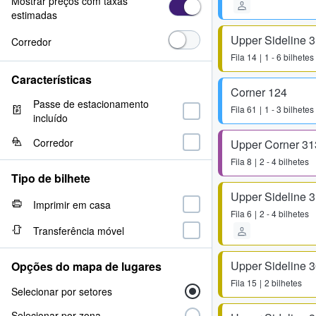
Mostrar preços com taxas
estimadas
Upper Sideline 
Corredor
Fila
14
1 - 6 bilhetes
Características
Corner 124
Passe de estacionamento
Fila
61
1 - 3 bilhetes
incluído
Corredor
Upper Corner 31
Fila
8
2 - 4 bilhetes
Tipo de bilhete
Upper Sideline 
Imprimir em casa
Fila
6
2 - 4 bilhetes
Transferência móvel
Upper Sideline 
Opções do mapa de lugares
Fila
15
2 bilhetes
Selecionar por setores
Selecionar por zona