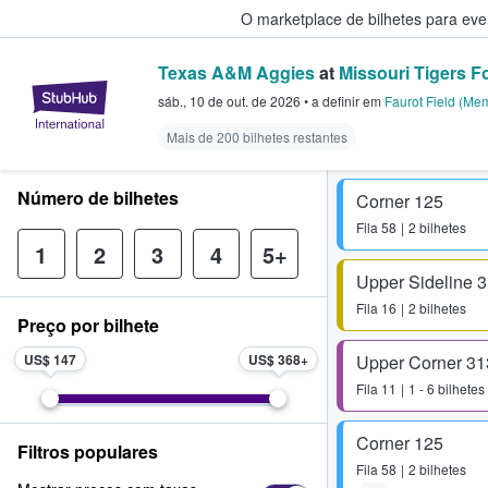
O marketplace de bilhetes para ev
Texas A&M Aggies
at
Missouri Tigers F
StubHub – onde os fãs compram 
sáb., 10 de out. de 2026
•
a definir
em
Faurot Field (Me
Mais de 200 bilhetes restantes
Número de bilhetes
Corner 125
Fila
58
2 bilhetes
1
2
3
4
5+
Upper Sideline 
Fila
16
2 bilhetes
Preço por bilhete
US$ 147
US$ 368
Upper Corner 31
Fila
11
1 - 6 bilhetes
Corner 125
Filtros populares
Fila
58
2 bilhetes