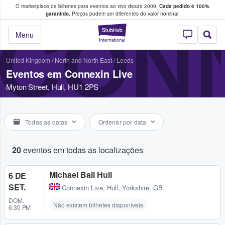
O marketplace de bilhetes para eventos ao vivo desde 2009.
Cada pedido é 100%
 os fãs compram e vendem bilhetes
garantido.
Preços podem ser diferentes do valor nominal.
CONN
StubHub – onde o
Menu
United Kingdom
/
North and North East
/
Leeds
Eventos em Connexin Live
Myton Street, Hull, HU1 2PS
Todas as datas
Ordenar por data
20
eventos em todas as localizações
Michael Ball Hull
6 DE
SET.
Connexin Live
,
Hull, Yorkshire, GB
DOM.
Não existem bilhetes disponíveis
6:30 PM