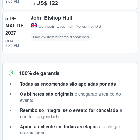
8:00 PM
US$ 122
de
John Bishop Hull
5 DE
MAI. DE
Connexin Live
,
Hull, Yorkshire, GB
2027
Não existem bilhetes disponíveis
QUA.
7:30 PM
100% de garantia
Todas as encomendas são apoiadas por nós
Os bilhetes são originais
e chegarão a tempo do
evento
Reembolso integral se o evento for cancelado
e
não for reagendado
Apoio ao cliente em todas as etapas
até chegar
ao seu lugar