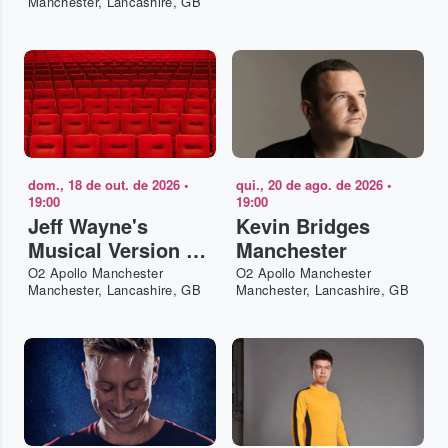
Manchester, Lancashire, GB
dom., 18 de out. de 2026
•
qui., 20 de ago. de 2026
•
19:00
19:00
Jeff Wayne's
Kevin Bridges
Musical Version of
Manchester
The War of The
O2 Apollo Manchester
O2 Apollo Manchester
Manchester, Lancashire, GB
Manchester, Lancashire, GB
Worlds Manchester