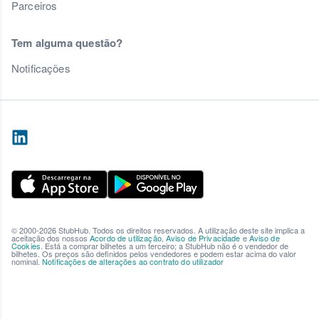
Parceiros
Tem alguma questão?
Notificações
© 2000-2026 StubHub. Todos os direitos reservados. A utilização deste site implica a
aceitação dos nossos
Acordo de utilização
,
Aviso de Privacidade
e
Aviso de
Cookies
. Está a comprar bilhetes a um terceiro; a StubHub não é o vendedor de
bilhetes. Os preços são definidos pelos vendedores e podem estar acima do valor
nominal.
Notificações de alterações ao contrato do utilizador