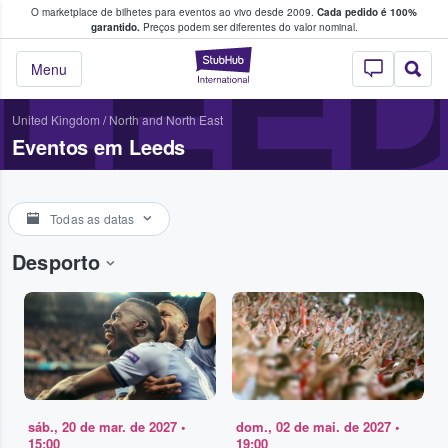
O marketplace de bilhetes para eventos ao vivo desde 2009.
Cada pedido é 100%
 os fãs compram e vendem bilhetes
LEE
garantido.
Preços podem ser diferentes do valor nominal.
StubHub – onde o
Menu
United Kingdom
/
North and North East
Eventos em Leeds
Todas as datas
Desporto
sáb., 20 de mar. de 2027
•
dom., 02 de mai. de 2027
•
15:00
19:00