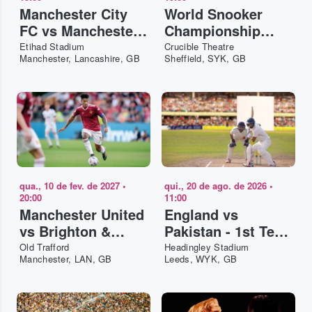
Manchester City
World Snooker
FC vs Manchester
Championship
United
2027 - Evening -
Etihad Stadium
Crucible Theatre
Manchester, Lancashire, GB
Sheffield, SYK, GB
Final
qua., 10 de fev. de 2027
•
qui., 20 de ago. de 2026
•
20:00
11:00
Manchester United
England vs
vs Brighton &
Pakistan - 1st Test
Hove Albion FC
- Day 2
Old Trafford
Headingley Stadium
Manchester, LAN, GB
Leeds, WYK, GB