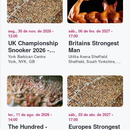
seg., 30 de nov. de 2026
•
sáb., 06 de fev. de 2027
•
13:00
17:00
UK Championship
Britains Strongest
Snooker 2026 -
Man
Last 32 - Afternoon
York Barbican Centre
Utilita Arena Sheffield
York, NYK, GB
Sheffield, South Yorkshire, GB
ter., 11 de ago. de 2026
•
sáb., 03 de abr. de 2027
•
14:00
17:00
The Hundred -
Europes Strongest