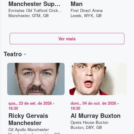
Manchester Super
Man
Giants vs
Emirates Old Trafford Cricket Ground
First Direct Arena
Manchester, GTM, GB
Leeds, WYK, GB
SunRisers Leeds -
Doubleheader
Ver mais
Teatro
qua., 23 de set. de 2026
•
dom., 04 de out. de 2026
•
18:30
19:30
Ricky Gervais
Al Murray Buxton
Manchester
Opera House Buxton
Buxton, DBY, GB
O2 Apollo Manchester