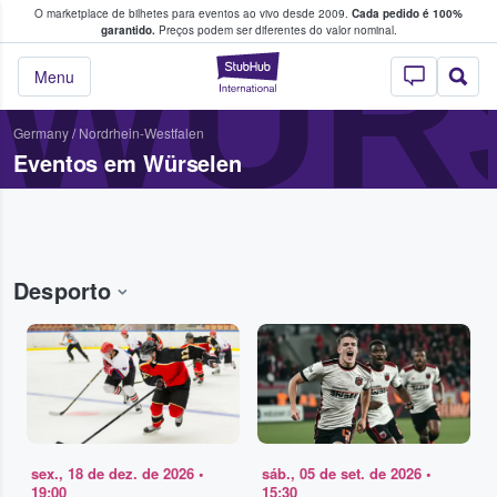
O marketplace de bilhetes para eventos ao vivo desde 2009.
Cada pedido é 100%
 os fãs compram e vendem bilhetes
WÜR
garantido.
Preços podem ser diferentes do valor nominal.
StubHub – onde o
Menu
Germany
/
Nordrhein-Westfalen
Eventos em Würselen
Desporto
sex., 18 de dez. de 2026
•
sáb., 05 de set. de 2026
•
19:00
15:30