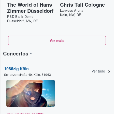
The World of Hans
Chris Tall Cologne
Zimmer Düsseldorf
Lanxess Arena
Köln, NW, DE
PSD Bank Dome
Düsseldorf, NW, DE
Ver mais
Concertos
1986zig Köln
Ver tudo
Schanzenstraße 40, Köln, 51063
sex., 25 de set. de 2026
•