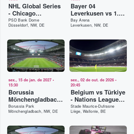
NHL Global Series
Bayer 04
- Chicago
Leverkusen vs 1.
Blackhawks vs
FC Union Berlin
PSD Bank Dome
Bay Arena
Düsseldorf, NW, DE
Leverkusen, NW, DE
Ottawa Senators
sex., 15 de jan. de 2027
•
sex., 02 de out. de 2026
•
15:30
20:45
Borussia
Belgium vs Türkiye
Mönchengladbach
- Nations League
vs 1. FC Union
2026-27
Borussia Park
Stade Maurice-Dufrasne
Mönchengladbach, NW, DE
Liège, Wallonie, BE
Berlin