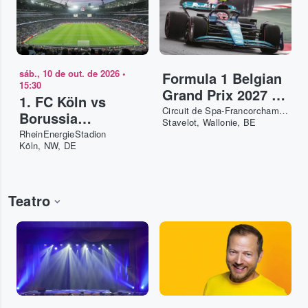
sáb., 10 de out. de 2026
•
Formula 1 Belgian
15:30
Grand Prix 2027 -
1. FC Köln vs
3-Day Pass
Circuit de Spa-Francorchamps
Borussia
Stavelot, Wallonie, BE
Mönchengladbach
RheinEnergieStadion
Köln, NW, DE
Teatro