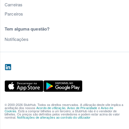
Carreiras
Parceiros
Tem alguma questão?
Notificações
© 2000-2026 StubHub. Todos os direitos reservados. A utilização deste site implica a
aceitação dos nossos
Acordo de utilização
,
Aviso de Privacidade
e
Aviso de
Cookies
. Está a comprar bilhetes a um terceiro; a StubHub não é o vendedor de
bilhetes. Os preços são definidos pelos vendedores e podem estar acima do valor
nominal.
Notificações de alterações ao contrato do utilizador