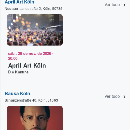
April Art Köln
Ver tudo
Neusser Landstraße 2, Köln, 50735
sáb., 28 de nov. de 2026
•
20:00
April Art Köln
Die Kantine
Bausa Köln
Ver tudo
Schanzenstraße 40, Köln, 51063