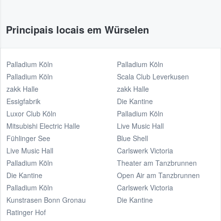
Principais locais em Würselen
Palladium Köln
Palladium Köln
Palladium Köln
Scala Club Leverkusen
zakk Halle
zakk Halle
Essigfabrik
Die Kantine
Luxor Club Köln
Palladium Köln
Mitsubishi Electric Halle
Live Music Hall
Fühlinger See
Blue Shell
Live Music Hall
Carlswerk Victoria
Palladium Köln
Theater am Tanzbrunnen
Die Kantine
Open Air am Tanzbrunnen
Palladium Köln
Carlswerk Victoria
Kunstrasen Bonn Gronau
Die Kantine
Ratinger Hof