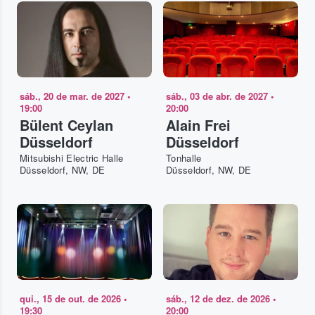
sáb., 20 de mar. de 2027
•
sáb., 03 de abr. de 2027
•
19:00
20:00
Bülent Ceylan
Alain Frei
Düsseldorf
Düsseldorf
Mitsubishi Electric Halle
Tonhalle
Düsseldorf, NW, DE
Düsseldorf, NW, DE
qui., 15 de out. de 2026
•
sáb., 12 de dez. de 2026
•
19:30
20:00