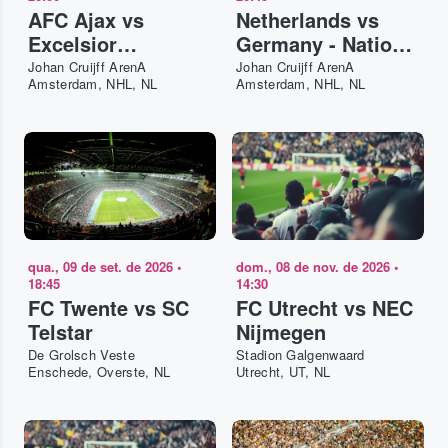
AFC Ajax vs
Netherlands vs
Excelsior
Germany - Nations
Rotterdam
League 2026-27
Johan Cruijff ArenA
Johan Cruijff ArenA
Amsterdam, NHL, NL
Amsterdam, NHL, NL
qua., 09 de set. de 2026
•
dom., 08 de nov. de 2026
•
18:45
14:30
FC Twente vs SC
FC Utrecht vs NEC
Telstar
Nijmegen
De Grolsch Veste
Stadion Galgenwaard
Enschede, Overste, NL
Utrecht, UT, NL