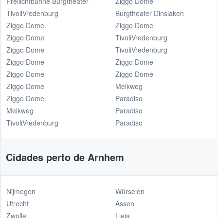
Freilichtbühne Burgtheater
Ziggo Dome
TivoliVredenburg
Burgtheater Dinslaken
Ziggo Dome
Ziggo Dome
Ziggo Dome
TivoliVredenburg
Ziggo Dome
TivoliVredenburg
Ziggo Dome
Ziggo Dome
Ziggo Dome
Ziggo Dome
Ziggo Dome
Melkweg
Ziggo Dome
Paradiso
Melkweg
Paradiso
TivoliVredenburg
Paradiso
Cidades perto de Arnhem
Nijmegen
Würselen
Utrecht
Assen
Zwolle
Lieja