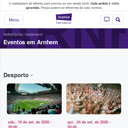
O marketplace de bilhetes para eventos ao vivo desde 2009.
Cada pedido é 100%
 os fãs compram e vendem bilhetes
ARN
garantido.
Preços podem ser diferentes do valor nominal.
StubHub – onde o
Menu
Netherlands
/
Gelderland
Eventos em Arnhem
Desporto
sáb., 19 de set. de 2026
•
qui., 24 de set. de 2026
•
20:00
20:45