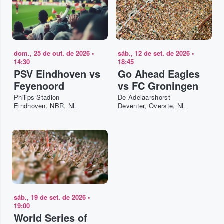
dom., 25 de out. de 2026
•
sáb., 12 de set. de 2026
•
14:30
18:45
PSV Eindhoven vs
Go Ahead Eagles
Feyenoord
vs FC Groningen
Philips Stadion
De Adelaarshorst
Eindhoven, NBR, NL
Deventer, Overste, NL
sáb., 19 de set. de 2026
•
19:00
World Series of