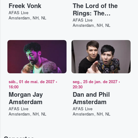
Freek Vonk
The Lord of the
Rings: The
AFAS Live
Amsterdam, NH, NL
Fellowship of the
AFAS Live
Amsterdam, NH, NL
Ring in Concert
sáb., 01 de mai. de 2027
•
seg., 25 de jan. de 2027
•
16:00
20:30
Morgan Jay
Dan and Phil
Amsterdam
Amsterdam
AFAS Live
AFAS Live
Amsterdam, NH, NL
Amsterdam, NH, NL