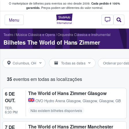
O marketplace de bilhetes para eventos ao vivo desde 2009.
Cada pedido é 100%
 os fãs compram e vendem bilhetes
THE 
garantido.
Preços podem ser diferentes do valor nominal.
StubHub – onde o
Menu
Teatro
/
Música Clássica e Opera
/
Orquestra Clássica e Instrumental
Bilhetes The World of Hans Zimmer
Columbus, OH
Todas as datas
Ordenar por dat
35
eventos em todas as localizações
The World of Hans Zimmer Glasgow
6 DE
OUT.
OVO Hydro Arena Glasgow
,
Glasgow, Glasgow, GB
TER.
Não existem bilhetes disponíveis
6:30 PM
The World of Hans Zimmer Manchester
7 DE