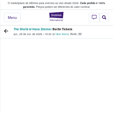
O marketplace de bilhetes para eventos ao vivo desde 2009.
Cada pedido é 100%
 os fãs compram e vendem bilhetes
garantido.
Preços podem ser diferentes do valor nominal.
StubHub – onde o
Menu
The World of Hans Zimmer
Berlin Tickets
qui., 29 de out. de 2026
•
19:30
at
Uber Arena
,
Berlin
,
BE