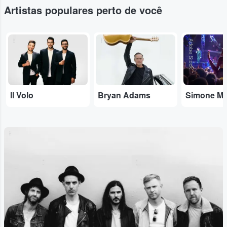
Artistas populares perto de você
...
...
Adobe Stock
Il Volo
Bryan Adams
Simone M
...