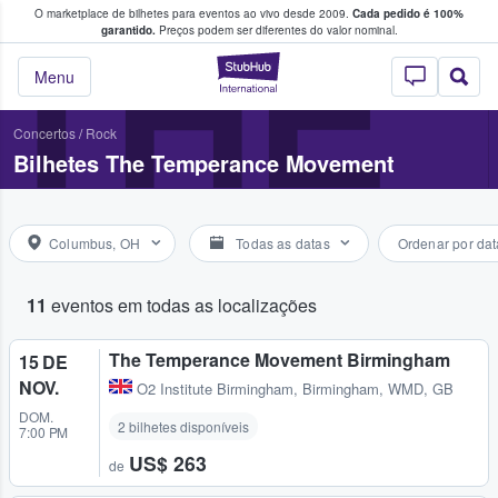
O marketplace de bilhetes para eventos ao vivo desde 2009.
Cada pedido é 100%
 os fãs compram e vendem bilhetes
THE
garantido.
Preços podem ser diferentes do valor nominal.
StubHub – onde o
Menu
Concertos
/
Rock
Bilhetes The Temperance Movement
Columbus, OH
Todas as datas
Ordenar por dat
11
eventos em todas as localizações
The Temperance Movement Birmingham
15 DE
NOV.
O2 Institute Birmingham
,
Birmingham, WMD, GB
DOM.
2 bilhetes disponíveis
7:00 PM
US$ 263
de