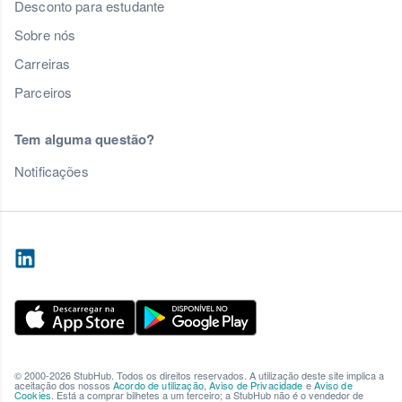
Desconto para estudante
Sobre nós
Carreiras
Parceiros
Tem alguma questão?
Notificações
© 2000-2026 StubHub. Todos os direitos reservados. A utilização deste site implica a
aceitação dos nossos
Acordo de utilização
,
Aviso de Privacidade
e
Aviso de
Cookies
. Está a comprar bilhetes a um terceiro; a StubHub não é o vendedor de