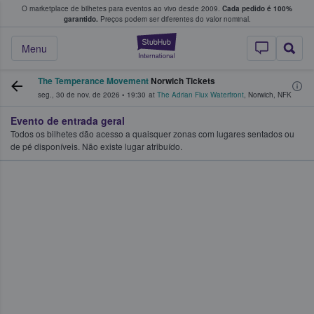
O marketplace de bilhetes para eventos ao vivo desde 2009.
Cada pedido é 100%
 os fãs compram e vendem bilhetes
garantido.
Preços podem ser diferentes do valor nominal.
StubHub – onde o
Menu
The Temperance Movement
Norwich Tickets
seg., 30 de nov. de 2026
•
19:30
at
The Adrian Flux Waterfront
,
Norwich
,
NFK
Evento de entrada geral
Todos os bilhetes dão acesso a quaisquer zonas com lugares sentados ou
de pé disponíveis. Não existe lugar atribuído.