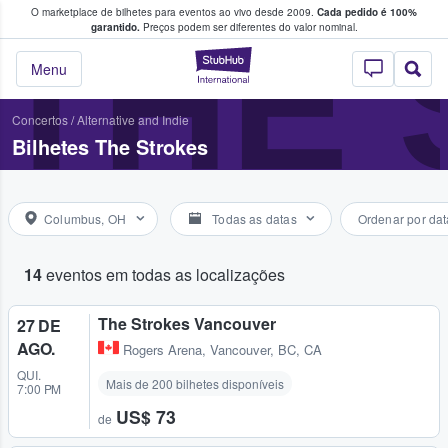
O marketplace de bilhetes para eventos ao vivo desde 2009.
Cada pedido é 100%
 os fãs compram e vendem bilhetes
THE
garantido.
Preços podem ser diferentes do valor nominal.
StubHub – onde o
Menu
Concertos
/
Alternative and Indie
Bilhetes The Strokes
Columbus, OH
Todas as datas
Ordenar por dat
14
eventos em todas as localizações
The Strokes Vancouver
27 DE
AGO.
Rogers Arena
,
Vancouver, BC, CA
QUI.
Mais de 200 bilhetes disponíveis
7:00 PM
US$ 73
de