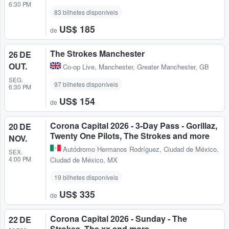
6:30 PM
83 bilhetes disponíveis
US$ 185
de
The Strokes Manchester
26 DE
OUT.
Co-op Live
,
Manchester, Greater Manchester, GB
SEG.
97 bilhetes disponíveis
6:30 PM
US$ 154
de
Corona Capital 2026 - 3-Day Pass - Gorillaz,
20 DE
Twenty One Pilots, The Strokes and more
NOV.
Autódromo Hermanos Rodríguez
,
Ciudad de México,
SEX.
4:00 PM
Ciudad de México, MX
19 bilhetes disponíveis
US$ 335
de
Corona Capital 2026 - Sunday - The
22 DE
Strokes, The xx and more