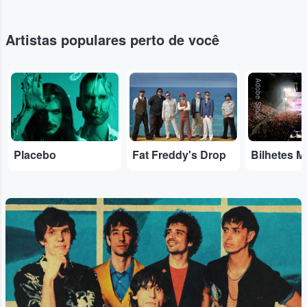
Artistas populares perto de você
...
...
Adobe Stock
Placebo
Fat Freddy's Drop
Bilhetes M