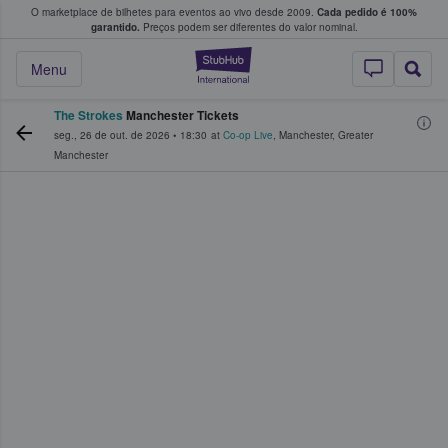
O marketplace de bilhetes para eventos ao vivo desde 2009.
Cada pedido é 100%
 os fãs compram e vendem bilhetes
garantido.
Preços podem ser diferentes do valor nominal.
StubHub – onde o
Menu
The Strokes
Manchester Tickets
seg., 26 de out. de 2026
•
18:30
at
Co-op Live
,
Manchester
,
Greater
Manchester