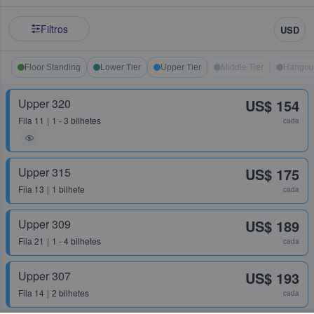
Filtros
USD
Floor Standing
Lower Tier
Upper Tier
Middle Tier
Hangou
Upper 320
US$ 154
Fila
11
1 - 3 bilhetes
cada
Upper 315
US$ 175
Fila
13
1 bilhete
cada
Upper 309
US$ 189
Fila
21
1 - 4 bilhetes
cada
Upper 307
US$ 193
Fila
14
2 bilhetes
cada