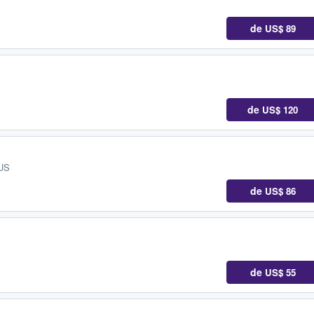
de
US$ 89
de
US$ 120
 US
de
US$ 86
de
US$ 55