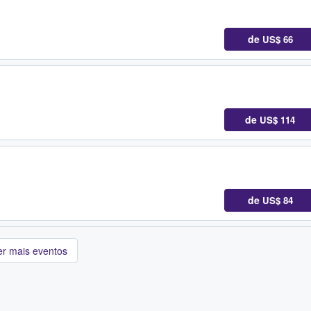
de
US$ 66
de
US$ 114
de
US$ 84
er mais eventos