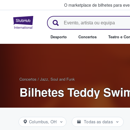
O marketplace de bilhetes para ev
StubHub – onde os fãs compra
Desporto
Concertos
Teatro e Co
Concertos
/
Jazz, Soul and Funk
Bilhetes Teddy Swi
Columbus, OH
Todas as datas