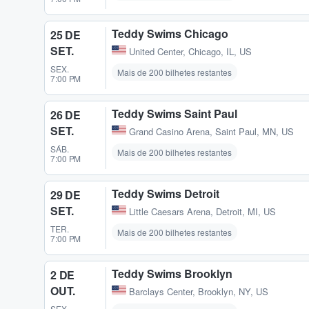
Teddy Swims Chicago
25 DE
SET.
United Center
,
Chicago, IL, US
SEX.
Mais de 200 bilhetes restantes
7:00 PM
Teddy Swims Saint Paul
26 DE
SET.
Grand Casino Arena
,
Saint Paul, MN, US
SÁB.
Mais de 200 bilhetes restantes
7:00 PM
Teddy Swims Detroit
29 DE
SET.
Little Caesars Arena
,
Detroit, MI, US
TER.
Mais de 200 bilhetes restantes
7:00 PM
Teddy Swims Brooklyn
2 DE
OUT.
Barclays Center
,
Brooklyn, NY, US
SEX.