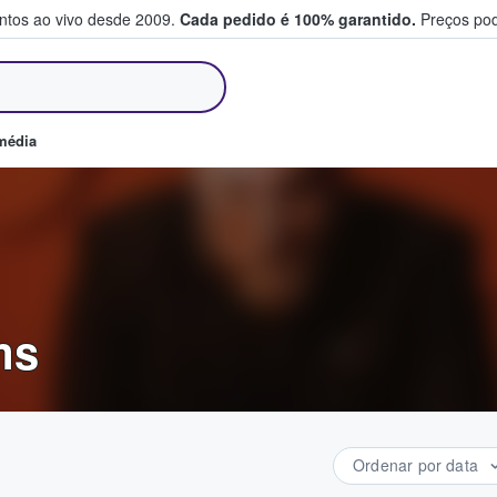
entos ao vivo desde 2009.
Cada pedido é 100% garantido.
Preços pod
m e vendem bilhetes
média
ms
Ordenar por data