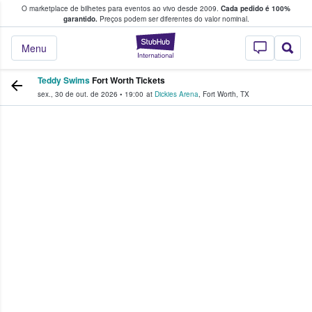
O marketplace de bilhetes para eventos ao vivo desde 2009.
Cada pedido é 100%
 os fãs compram e vendem bilhetes
garantido.
Preços podem ser diferentes do valor nominal.
StubHub – onde o
Menu
Teddy Swims
Fort Worth Tickets
sex., 30 de out. de 2026
•
19:00
at
Dickies Arena
,
Fort Worth
,
TX