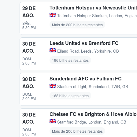
Tottenham Hotspur vs Newcastle Uni
29 DE
AGO.
Tottenham Hotspur Stadium
,
London, Engla
SÁB.
Mais de 200 bilhetes restantes
5:30 PM
Leeds United vs Brentford FC
30 DE
AGO.
Elland Road
,
Leeds, Yorkshire, GB
DOM.
196 bilhetes restantes
2:00 PM
Sunderland AFC vs Fulham FC
30 DE
AGO.
Stadium of Light
,
Sunderland, TWR, GB
DOM.
168 bilhetes restantes
2:00 PM
Chelsea FC vs Brighton & Hove Albi
30 DE
AGO.
Stamford Bridge
,
London, England, GB
DOM.
Mais de 200 bilhetes restantes
2:00 PM