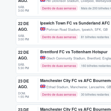
AGO.
Hill Dickinson Stadium
,
Liverpool, Merseysi
SÁB.
Dentro de duas semanas
Mais de 200 bilhetes 
3:00 PM
Ipswich Town FC vs Sunderland AFC
22 DE
AGO.
Portman Road Stadium
,
Ipswich, SFK, GB
SÁB.
Dentro de duas semanas
81 bilhetes restantes
3:00 PM
Brentford FC vs Tottenham Hotspur
22 DE
AGO.
Gtech Community Stadium
,
Brentford, Engl
SÁB.
Dentro de duas semanas
160 bilhetes restantes
5:30 PM
Manchester City FC vs AFC Bournemo
23 DE
AGO.
Etihad Stadium
,
Manchester, Lancashire, G
DOM.
Dentro de duas semanas
30 bilhetes restantes
1:55 PM
Manchester City FC vs AFC Bournem
23 DE