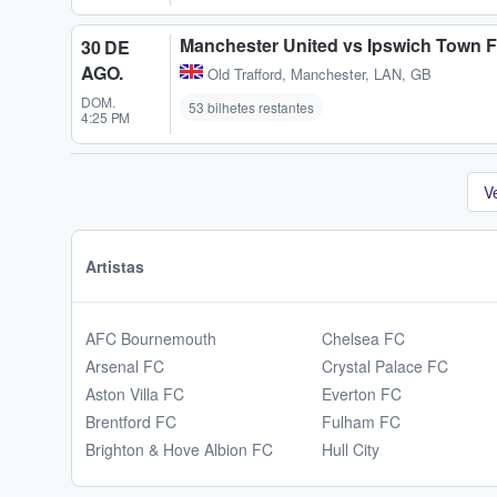
Manchester United vs Ipswich Town F
30 DE
AGO.
Old Trafford
,
Manchester, LAN, GB
DOM.
53 bilhetes restantes
4:25 PM
V
Artistas
AFC Bournemouth
Chelsea FC
Arsenal FC
Crystal Palace FC
Aston Villa FC
Everton FC
Brentford FC
Fulham FC
Brighton & Hove Albion FC
Hull City