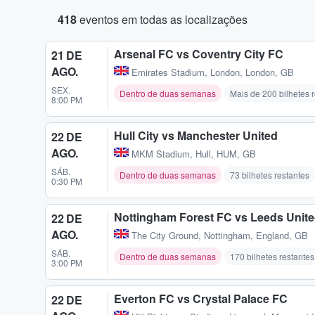
418
eventos em todas as localizações
Arsenal FC vs Coventry City FC
21 DE
AGO.
Emirates Stadium
,
London, London, GB
SEX.
Dentro de duas semanas
Mais de 200 bilhetes 
8:00 PM
Hull City vs Manchester United
22 DE
AGO.
MKM Stadium
,
Hull, HUM, GB
SÁB.
Dentro de duas semanas
73 bilhetes restantes
0:30 PM
Nottingham Forest FC vs Leeds Unit
22 DE
AGO.
The City Ground
,
Nottingham, England, GB
SÁB.
Dentro de duas semanas
170 bilhetes restantes
3:00 PM
Everton FC vs Crystal Palace FC
22 DE