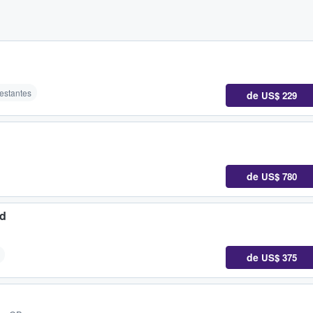
restantes
de
US$ 229
de
US$ 780
ed
de
US$ 375