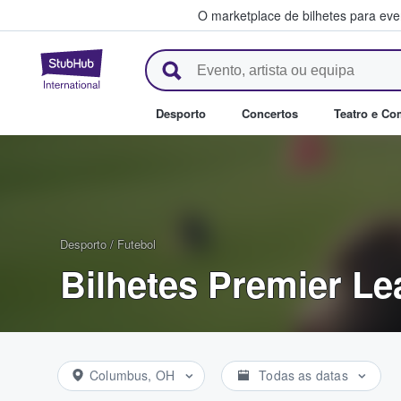
O marketplace de bilhetes para ev
StubHub – onde os fãs compra
Desporto
Concertos
Teatro e Co
Desporto
/
Futebol
Bilhetes Premier L
Columbus, OH
Todas as datas