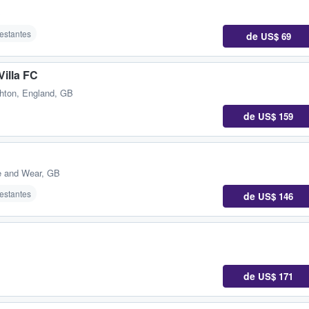
B
restantes
de
US$ 69
illa FC
ghton, England, GB
de
US$ 159
e and Wear, GB
restantes
de
US$ 146
de
US$ 171