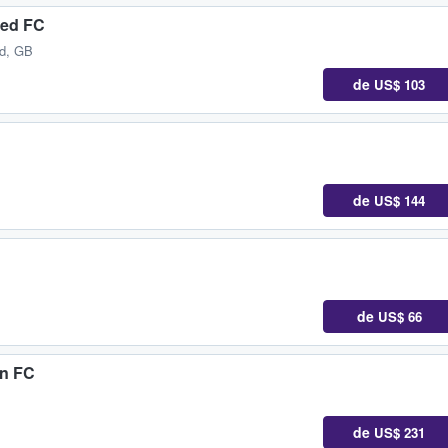
ted FC
nd, GB
de
US$ 103
de
US$ 144
de
US$ 66
on FC
de
US$ 231