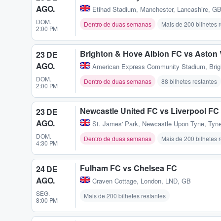
AGO.
Etihad Stadium
,
Manchester, Lancashire, G
DOM.
Dentro de duas semanas
Mais de 200 bilhetes 
2:00 PM
Brighton & Hove Albion FC vs Aston V
23 DE
AGO.
American Express Community Stadium
,
Bri
DOM.
Dentro de duas semanas
88 bilhetes restantes
2:00 PM
Newcastle United FC vs Liverpool FC
23 DE
AGO.
St. James' Park
,
Newcastle Upon Tyne, Tyn
DOM.
Dentro de duas semanas
Mais de 200 bilhetes 
4:30 PM
Fulham FC vs Chelsea FC
24 DE
AGO.
Craven Cottage
,
London, LND, GB
SEG.
Mais de 200 bilhetes restantes
8:00 PM