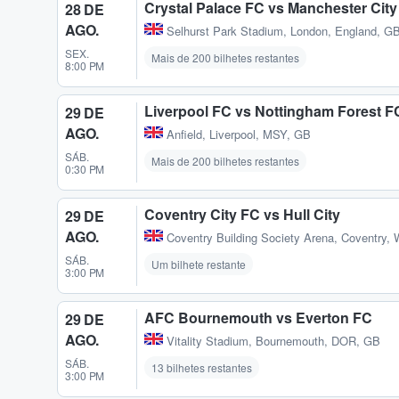
Crystal Palace FC vs Manchester Cit
28 DE
AGO.
Selhurst Park Stadium
,
London, England, G
SEX.
Mais de 200 bilhetes restantes
8:00 PM
Liverpool FC vs Nottingham Forest F
29 DE
AGO.
Anfield
,
Liverpool, MSY, GB
SÁB.
Mais de 200 bilhetes restantes
0:30 PM
Coventry City FC vs Hull City
29 DE
AGO.
Coventry Building Society Arena
,
Coventry,
SÁB.
Um bilhete restante
3:00 PM
AFC Bournemouth vs Everton FC
29 DE
AGO.
Vitality Stadium
,
Bournemouth, DOR, GB
SÁB.
13 bilhetes restantes
3:00 PM