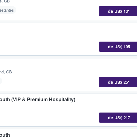
de, GB
restantes
de
US$ 131
de
US$ 105
and, GB
de
US$ 251
uth (VIP & Premium Hospitality)
B
de
US$ 217
outh