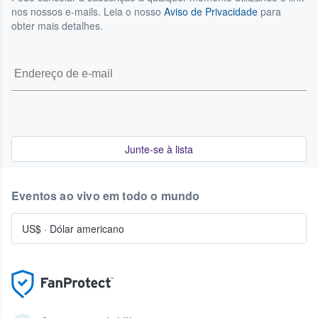
disponibilidade e ao tempo restante até ao evento. Para
nos nossos e-mails. Leia o nosso
Aviso de Privacidade
para
mais informações, consulte os nossos Termos de Serviço.
obter mais detalhes.
Junte-se à lista
Eventos ao vivo em todo o mundo
US$
·
Dólar americano