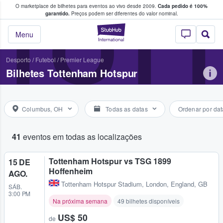
O marketplace de bilhetes para eventos ao vivo desde 2009.
Cada pedido é 100%
 os fãs compram e vendem bilhetes
TOT
garantido.
Preços podem ser diferentes do valor nominal.
StubHub – onde o
Menu
Desporto
/
Futebol
/
Premier League
Bilhetes Tottenham Hotspur
Columbus, OH
Todas as datas
Ordenar por dat
41
eventos em todas as localizações
Tottenham Hotspur vs TSG 1899
15 DE
Hoffenheim
AGO.
Tottenham Hotspur Stadium
,
London, England, GB
SÁB.
3:00 PM
Na próxima semana
49 bilhetes disponíveis
US$ 50
de