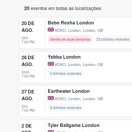
20
eventos em todas as localizações
Bebe Rexha London
20 DE
AGO.
KOKO
,
London, London, GB
QUI.
Dentro de duas semanas
23 bilhetes restantes
7:00 PM
Yebba London
26 DE
AGO.
KOKO
,
London, London, GB
QUA.
2 bilhetes restantes
7:00 PM
Eartheater London
27 DE
AGO.
KOKO
,
London, London, GB
QUI.
2 bilhetes restantes
7:00 PM
Tyler Ballgame London
2 DE