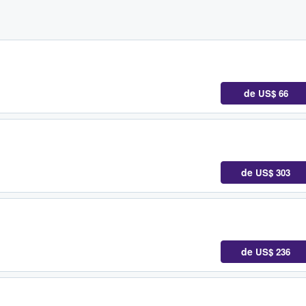
de
US$ 66
de
US$ 303
de
US$ 236