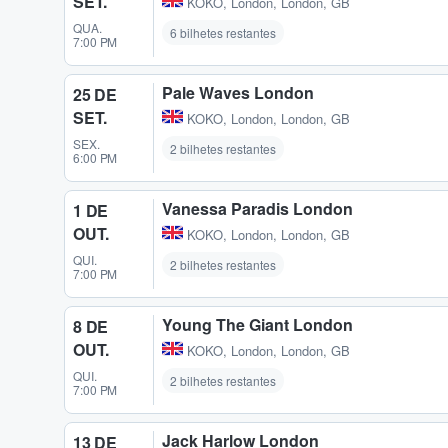
SET.
KOKO
,
London, London, GB
QUA.
6 bilhetes restantes
7:00 PM
Pale Waves London
25 DE
SET.
KOKO
,
London, London, GB
SEX.
2 bilhetes restantes
6:00 PM
Vanessa Paradis London
1 DE
OUT.
KOKO
,
London, London, GB
QUI.
2 bilhetes restantes
7:00 PM
Young The Giant London
8 DE
OUT.
KOKO
,
London, London, GB
QUI.
2 bilhetes restantes
7:00 PM
Jack Harlow London
13 DE