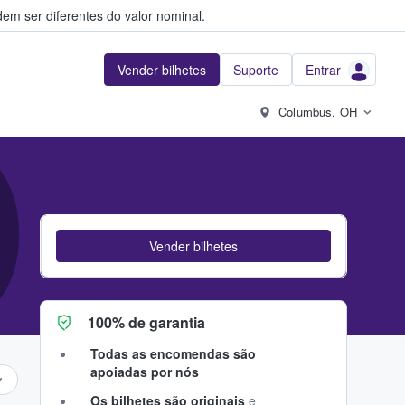
em ser diferentes do valor nominal.
Vender bilhetes
Suporte
Entrar
O
Columbus, OH
Vender bilhetes
100% de garantia
Todas as encomendas são
apoiadas por nós
Os bilhetes são originais
e