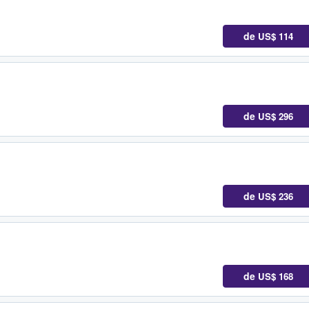
de
US$ 114
de
US$ 296
de
US$ 236
de
US$ 168