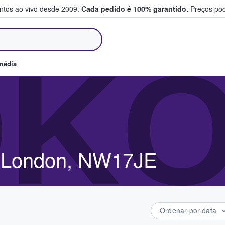
entos ao vivo desde 2009.
Cada pedido é 100% garantido.
Preços pod
m e vendem bilhetes
OK
média
, London, NW17JE
Ordenar por data