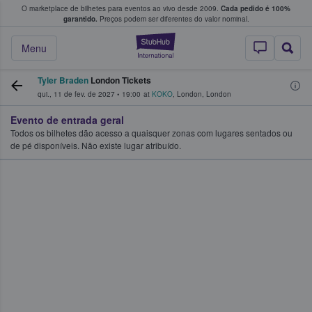
O marketplace de bilhetes para eventos ao vivo desde 2009.
Cada pedido é 100%
 os fãs compram e vendem bilhetes
garantido.
Preços podem ser diferentes do valor nominal.
StubHub – onde o
Menu
Tyler Braden
London Tickets
qui., 11 de fev. de 2027
•
19:00
at
KOKO
,
London
,
London
Evento de entrada geral
Todos os bilhetes dão acesso a quaisquer zonas com lugares sentados ou
de pé disponíveis. Não existe lugar atribuído.