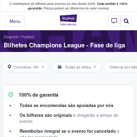
O marketplace de bilhetes para eventos ao vivo desde 2009.
Cada pedido é 100%
 os fãs compram e vendem bilhetes
CHAM
garantido.
Preços podem ser diferentes do valor nominal.
StubHub – onde o
Menu
Desporto
/
Futebol
Bilhetes Champions League - Fase de liga
Columbus, OH
Todas as datas
Ordenar por dat
100% de garantia
Todas as encomendas são apoiadas por nós
Os bilhetes são originais
e chegarão a tempo do
evento
Reembolso integral se o evento for cancelado
e