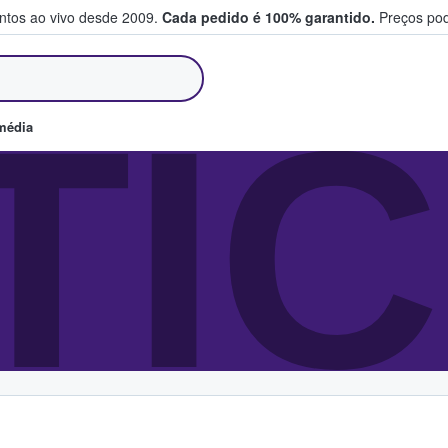
entos ao vivo desde 2009.
Cada pedido é 100% garantido.
Preços pod
m e vendem bilhetes
TI
média