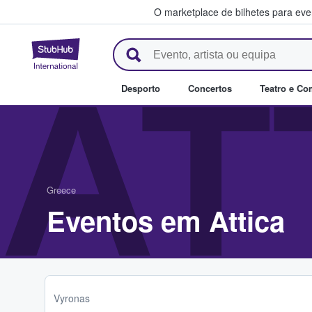
O marketplace de bilhetes para ev
StubHub – onde os fãs compra
AT
Desporto
Concertos
Teatro e Co
Greece
Eventos em Attica
Vyronas