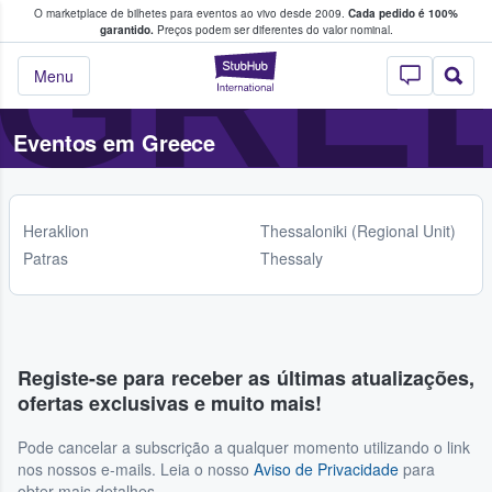
GRE
O marketplace de bilhetes para eventos ao vivo desde 2009.
Cada pedido é 100%
 os fãs compram e vendem bilhetes
garantido.
Preços podem ser diferentes do valor nominal.
StubHub – onde o
Menu
Eventos em Greece
Heraklion
Thessaloniki (Regional Unit)
Patras
Thessaly
Registe-se para receber as últimas atualizações,
ofertas exclusivas e muito mais!
Pode cancelar a subscrição a qualquer momento utilizando o link
nos nossos e-mails. Leia o nosso
Aviso de Privacidade
para
obter mais detalhes.