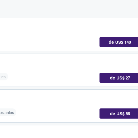
de
US$ 140
ntes
de
US$ 27
restantes
de
US$ 58