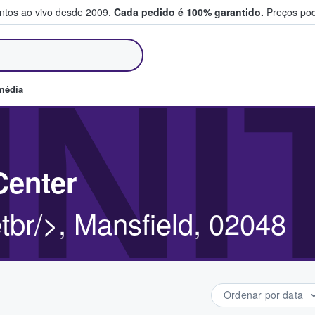
entos ao vivo desde 2009.
Cada pedido é 100% garantido.
Preços pod
m e vendem bilhetes
IN
média
Center
tbr/>, Mansfield, 02048
Ordenar por data