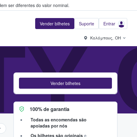
em ser diferentes do valor nominal.
Vender bilhetes
Suporte
Entrar
ITY
Κολόμπους, OH
Vender bilhetes
100% de garantia
Todas as encomendas são
apoiadas por nós
Os bilhetes são originais
e