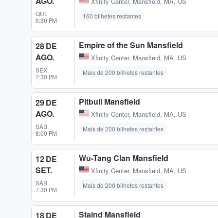
AGO.
Xfinity Center
,
Mansfield, MA, US
QUI.
160 bilhetes restantes
6:30 PM
Empire of the Sun Mansfield
28 DE
AGO.
Xfinity Center
,
Mansfield, MA, US
SEX.
Mais de 200 bilhetes restantes
7:30 PM
Pitbull Mansfield
29 DE
AGO.
Xfinity Center
,
Mansfield, MA, US
SÁB.
Mais de 200 bilhetes restantes
8:00 PM
Wu-Tang Clan Mansfield
12 DE
SET.
Xfinity Center
,
Mansfield, MA, US
SÁB.
Mais de 200 bilhetes restantes
7:30 PM
Staind Mansfield
18 DE