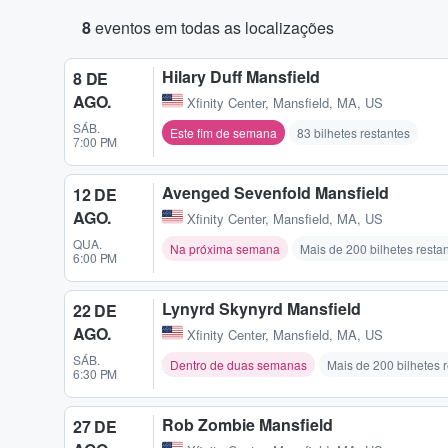
8
eventos em todas as localizações
Hilary Duff Mansfield
8 DE
AGO.
Xfinity Center
,
Mansfield, MA, US
SÁB.
Este fim de semana
83 bilhetes restantes
7:00 PM
Avenged Sevenfold Mansfield
12 DE
AGO.
Xfinity Center
,
Mansfield, MA, US
QUA.
Na próxima semana
Mais de 200 bilhetes resta
6:00 PM
Lynyrd Skynyrd Mansfield
22 DE
AGO.
Xfinity Center
,
Mansfield, MA, US
SÁB.
Dentro de duas semanas
Mais de 200 bilhetes 
6:30 PM
Rob Zombie Mansfield
27 DE