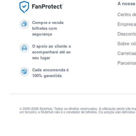
A nossa
Centro d
Compre e venda
Empresas
bilhetes com
Desconto
segurança
Sobre nó
O apoio ao cliente o
acompanhará até ao
Carreira
seu lugar
Parceiro
Cada encomenda é
100% garantida
© 2000-2026 StubHub. Todos os direitos reservados. A utilização deste site i
um terceiro; a StubHub não é o vendedor de bilhetes. Os preços são definido