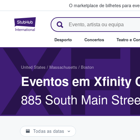
O marketplace de bilhetes para ev
StubHub – onde os fãs compra
XF
Desporto
Concertos
Teatro e Co
United States
/
Massachusetts
/
Boston
Eventos em Xfinity 
885 South Main Stree
Todas as datas