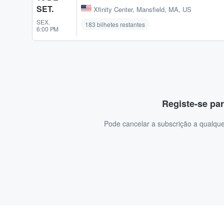
SET.
Xfinity Center
,
Mansfield, MA, US
SEX.
183 bilhetes restantes
6:00 PM
Registe-se par
Pode cancelar a subscrição a qualque