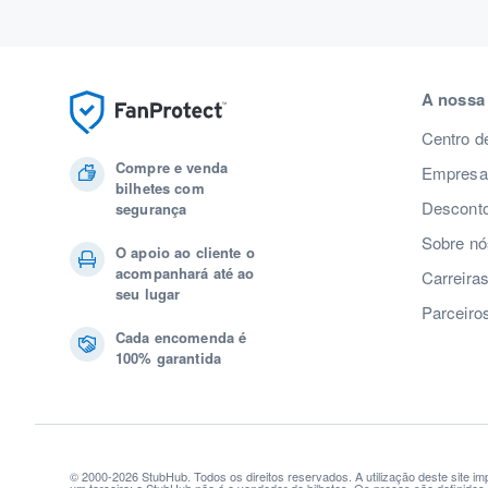
A nossa
Centro d
Compre e venda
Empresas
bilhetes com
Desconto
segurança
Sobre nó
O apoio ao cliente o
acompanhará até ao
Carreira
seu lugar
Parceiro
Cada encomenda é
100% garantida
© 2000-2026 StubHub. Todos os direitos reservados. A utilização deste site i