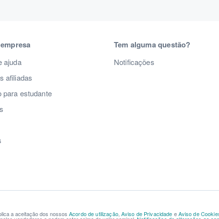
 empresa
Tem alguma questão?
e ajuda
Notificações
 afiliadas
 para estudante
s
s
s
mplica a aceitação dos nossos
Acordo de utilização
,
Aviso de Privacidade
e
Aviso de Cookie