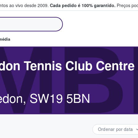
entos ao vivo desde 2009.
Cada pedido é 100% garantido.
Preços pod
m e vendem bilhetes
MB
média
on Tennis Club Centre
edon, SW19 5BN
Ordenar por data