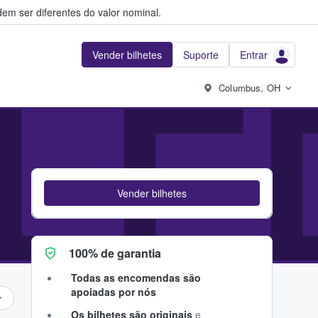
em ser diferentes do valor nominal.
Vender bilhetes
Suporte
Entrar
LE
Columbus, OH
Vender bilhetes
100% de garantia
Todas as encomendas são
apoiadas por nós
Os bilhetes são originais
e