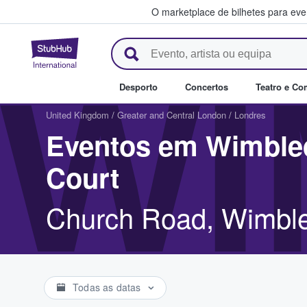
O marketplace de bilhetes para ev
StubHub – onde os fãs compra
WI
Desporto
Concertos
Teatro e Co
United Kingdom
/
Greater and Central London
/
Londres
Eventos em Wimbled
Court
Church Road, Wimbl
Todas as datas