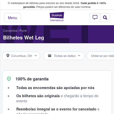
O marketplace de bilhetes para eventos ao vivo desde 2009.
Cada pedido é 100%
 os fãs compram e vendem bilhetes
WET
garantido.
Preços podem ser diferentes do valor nominal.
StubHub – onde o
Menu
Concertos
/
Punk
Bilhetes Wet Leg
Columbus, OH
Todas as datas
Ordenar por dat
100% de garantia
Todas as encomendas são apoiadas por nós
Os bilhetes são originais
e chegarão a tempo do
evento
Reembolso integral se o evento for cancelado
e