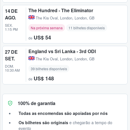
The Hundred - The Eliminator
14 DE
AGO.
The Kia Oval
,
London, London, GB
SEX.
Na próxima semana
11 bilhetes disponíveis
1:15 PM
US$ 54
de
England vs Sri Lanka - 3rd ODI
27 DE
SET.
The Kia Oval
,
London, London, GB
DOM.
39 bilhetes disponíveis
10:30 AM
US$ 148
de
100% de garantia
Todas as encomendas são apoiadas por nós
Os bilhetes são originais
e chegarão a tempo do
evento