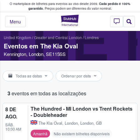
O marketplace de bilhetes para eventos ao vivo desde 2009.
Cada pedido é 100%
 os fãs compram e vendem bilhetes
garantido.
Preços podem ser diferentes do valor nominal.
THE 
StubHub – onde o
Menu
United Kingdom
/
Greater and Central London
/
Londres
Eventos em The Kia Oval
Kennington, London, SE115SS
Todas as datas
Ordenar por data
3
eventos em todas as localizações
The Hundred - MI London vs Trent Rockets
8 DE
- Doubleheader
AGO.
The Kia Oval
,
London, London, GB
SÁB.
10:00 AM
Amanhã
Não existem bilhetes disponíveis