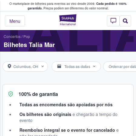
O marketplace de bilhetes para eventos ao vivo desde 2009.
Cada pedido é 100%
 os fãs compram e vendem bilhetes
TALI
garantido.
Preços podem ser diferentes do valor nominal.
StubHub – onde o
Menu
Concertos
/
Pop
Bilhetes Talia Mar
Columbus, OH
Todas as datas
Ordenar por dat
100% de garantia
Todas as encomendas são apoiadas por nós
Os bilhetes são originais
e chegarão a tempo do
evento
Reembolso integral se o evento for cancelado
e