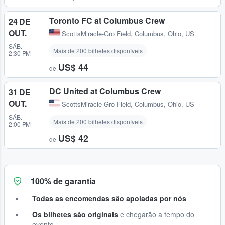
Toronto FC at Columbus Crew
24 DE
OUT.
ScottsMiracle-Gro Field
,
Columbus, Ohio, US
SÁB.
Mais de 200 bilhetes disponíveis
2:30 PM
US$ 44
de
DC United at Columbus Crew
31 DE
OUT.
ScottsMiracle-Gro Field
,
Columbus, Ohio, US
SÁB.
Mais de 200 bilhetes disponíveis
2:00 PM
US$ 42
de
100% de garantia
Todas as encomendas são apoiadas por nós
Os bilhetes são originais
e chegarão a tempo do
evento