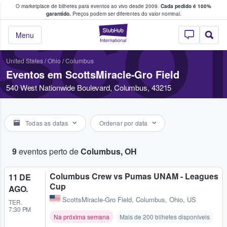
O marketplace de bilhetes para eventos ao vivo desde 2009.
Cada pedido é 100%
 os fãs compram e vendem bilhetes
garantido.
Preços podem ser diferentes do valor nominal.
SCOT
StubHub – onde o
Menu
United States
/
Ohio
/
Columbus
Eventos em ScottsMiracle-Gro Field
540 West Nationwide Boulevard, Columbus, 43215
Todas as datas
Ordenar por data
9
eventos perto de
Columbus, OH
Columbus Crew vs Pumas UNAM - Leagues
11 DE
Cup
AGO.
ScottsMiracle-Gro Field
,
Columbus, Ohio, US
TER.
7:30 PM
Na próxima semana
Mais de 200 bilhetes disponíveis