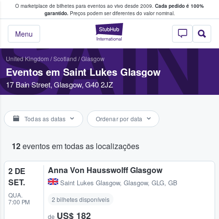
O marketplace de bilhetes para eventos ao vivo desde 2009.
Cada pedido é 100%
 os fãs compram e vendem bilhetes
garantido.
Preços podem ser diferentes do valor nominal.
SAI
StubHub – onde o
Menu
United Kingdom
/
Scotland
/
Glasgow
Eventos em Saint Lukes Glasgow
17 Bain Street, Glasgow, G40 2JZ
Todas as datas
Ordenar por data
12
eventos em todas as localizações
Anna Von Hausswolff Glasgow
2 DE
SET.
Saint Lukes Glasgow
,
Glasgow, GLG, GB
QUA.
2 bilhetes disponíveis
7:00 PM
US$ 182
de