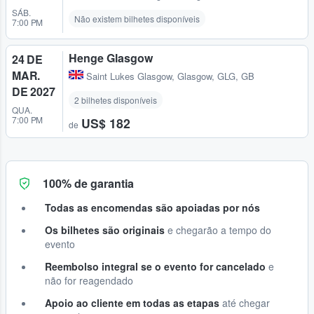
SÁB.
Não existem bilhetes disponíveis
7:00 PM
Henge Glasgow
24 DE
MAR.
Saint Lukes Glasgow
,
Glasgow, GLG, GB
DE 2027
2 bilhetes disponíveis
QUA.
7:00 PM
US$ 182
de
100% de garantia
Todas as encomendas são apoiadas por nós
Os bilhetes são originais
e chegarão a tempo do
evento
Reembolso integral se o evento for cancelado
e
não for reagendado
Apoio ao cliente em todas as etapas
até chegar