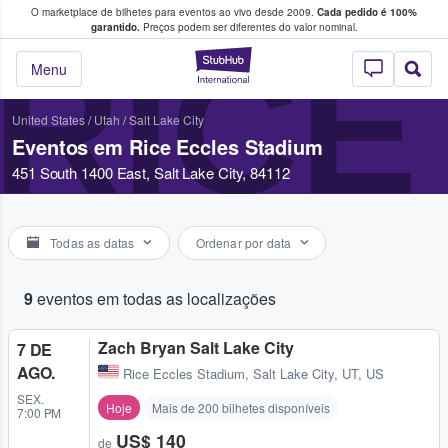
O marketplace de bilhetes para eventos ao vivo desde 2009.
Cada pedido é 100%
 os fãs compram e vendem bilhetes
garantido.
Preços podem ser diferentes do valor nominal.
RICE
StubHub – onde o
Menu
United States
/
Utah
/
Salt Lake City
Eventos em Rice Eccles Stadium
451 South 1400 East, Salt Lake City, 84112
Todas as datas
Ordenar por data
9
eventos em todas as localizações
Zach Bryan Salt Lake City
7 DE
AGO.
Rice Eccles Stadium
,
Salt Lake City, UT, US
SEX.
Hoje
Mais de 200 bilhetes disponíveis
7:00 PM
US$ 140
de