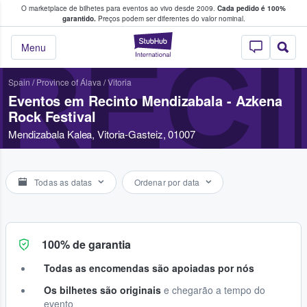
O marketplace de bilhetes para eventos ao vivo desde 2009.
Cada pedido é 100%
 os fãs compram e vendem bilhetes
garantido.
Preços podem ser diferentes do valor nominal.
StubHub – onde o
RECI
Menu
Spain
/
Province of Álava
/
Vitoria
Eventos em Recinto Mendizabala - Azkena
Rock Festival
Mendizabala Kalea, Vitoria-Gasteiz, 01007
Todas as datas
Ordenar por data
100% de garantia
Todas as encomendas são apoiadas por nós
Os bilhetes são originais
e chegarão a tempo do
evento