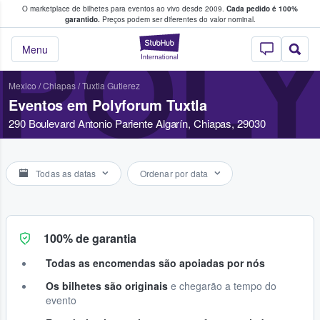
O marketplace de bilhetes para eventos ao vivo desde 2009.
Cada pedido é 100%
 os fãs compram e vendem bilhetes
garantido.
Preços podem ser diferentes do valor nominal.
POL
StubHub – onde o
Menu
Mexico
/
Chiapas
/
Tuxtla Gutierez
Eventos em Polyforum Tuxtla
290 Boulevard Antonio Pariente Algarín, Chiapas, 29030
Todas as datas
Ordenar por data
100% de garantia
Todas as encomendas são apoiadas por nós
Os bilhetes são originais
e chegarão a tempo do
evento