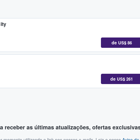
ity
de
US$ 86
de
US$ 261
a receber as últimas atualizações, ofertas exclusiva
r momento utilizando o link nos nossos e-mails. Leia o nosso
Aviso de