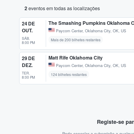
2
eventos em todas as localizações
The Smashing Pumpkins Oklahoma C
24 DE
OUT.
Paycom Center
,
Oklahoma City, OK, US
SÁB.
Mais de 200 bilhetes restantes
8:00 PM
Matt Rife Oklahoma City
29 DE
DEZ.
Paycom Center
,
Oklahoma City, OK, US
TER.
124 bilhetes restantes
8:00 PM
Registe-se par
Pode cancelar a subscrição a qualque