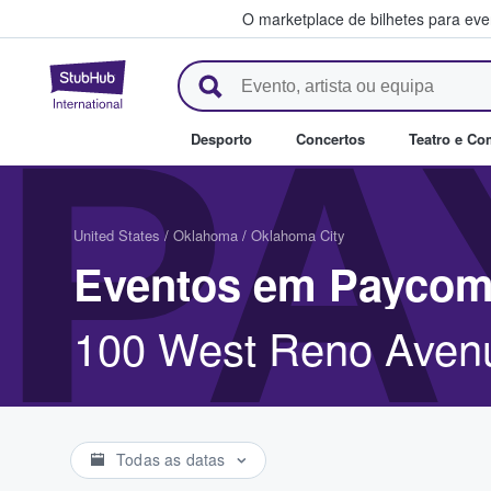
O marketplace de bilhetes para ev
StubHub – onde os fãs compra
PA
Desporto
Concertos
Teatro e Co
United States
/
Oklahoma
/
Oklahoma City
Eventos em Paycom
100 West Reno Avenu
Todas as datas