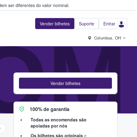
em ser diferentes do valor nominal.
Vender bilhetes
Suporte
Entrar
OM
Columbus, OH
Vender bilhetes
100% de garantia
Todas as encomendas são
apoiadas por nós
Os bilhetes são originais
e