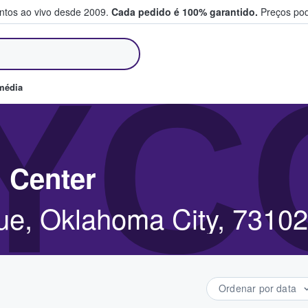
entos ao vivo desde 2009.
Cada pedido é 100% garantido.
Preços pod
m e vendem bilhetes
YC
média
 Center
e, Oklahoma City, 73102
Ordenar por data