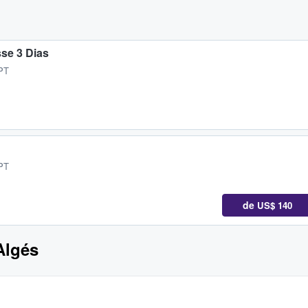
sse 3 Dias
 PT
 PT
de
US$ 140
Algés