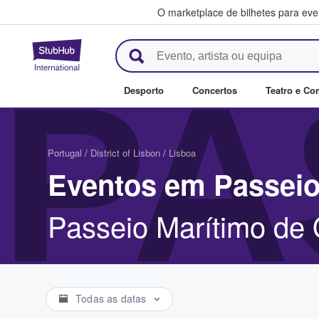
O marketplace de bilhetes para ev
StubHub – onde os fãs compra
PA
Desporto
Concertos
Teatro e Co
Portugal
/
District of Lisbon
/
Lisboa
Eventos em Passeio
Passeio Marítimo de 
Todas as datas