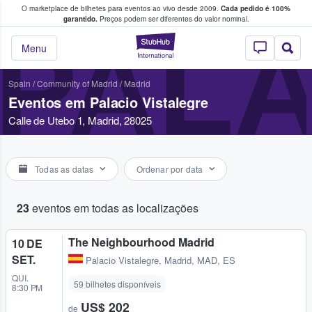
O marketplace de bilhetes para eventos ao vivo desde 2009.
Cada pedido é 100%
 os fãs compram e vendem bilhetes
garantido.
Preços podem ser diferentes do valor nominal.
PALA
StubHub – onde o
Menu
Spain
/
Community of Madrid
/
Madrid
Eventos em Palacio Vistalegre
Calle de Utebo 1, Madrid, 28025
Todas as datas
Ordenar por data
23
eventos em todas as localizações
The Neighbourhood Madrid
10 DE
SET.
Palacio Vistalegre
,
Madrid, MAD, ES
QUI.
59 bilhetes disponíveis
8:30 PM
US$ 202
de