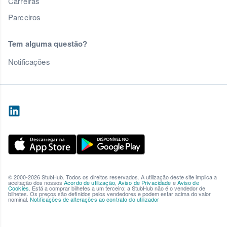
Carreiras
Parceiros
Tem alguma questão?
Notificações
© 2000-2026 StubHub. Todos os direitos reservados. A utilização deste site implica a
aceitação dos nossos
Acordo de utilização
,
Aviso de Privacidade
e
Aviso de
Cookies
. Está a comprar bilhetes a um terceiro; a StubHub não é o vendedor de
bilhetes. Os preços são definidos pelos vendedores e podem estar acima do valor
nominal.
Notificações de alterações ao contrato do utilizador