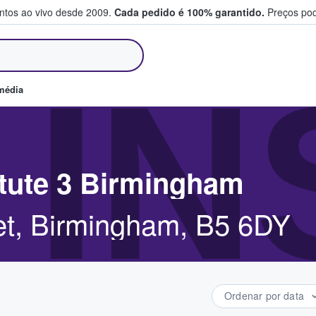
entos ao vivo desde 2009.
Cada pedido é 100% garantido.
Preços pod
m e vendem bilhetes
 I
média
itute 3 Birmingham
et, Birmingham, B5 6DY
Ordenar por data