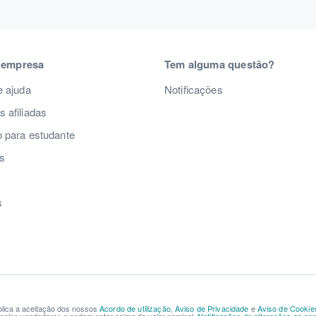
 empresa
Tem alguma questão?
e ajuda
Notificações
 afiliadas
 para estudante
s
s
s
mplica a aceitação dos nossos
Acordo de utilização
,
Aviso de Privacidade
e
Aviso de Cookie