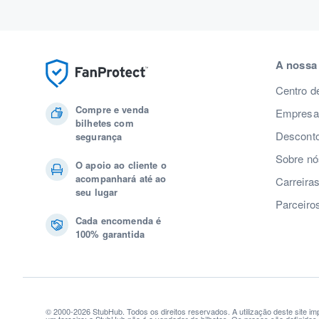
A nossa
Centro d
Compre e venda
Empresas
bilhetes com
Desconto
segurança
Sobre nó
O apoio ao cliente o
acompanhará até ao
Carreira
seu lugar
Parceiro
Cada encomenda é
100% garantida
© 2000-2026 StubHub. Todos os direitos reservados. A utilização deste site i