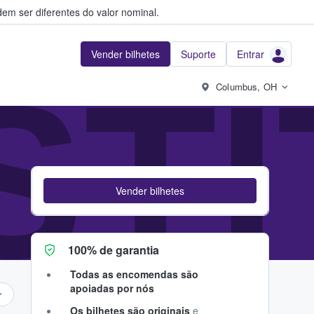
em ser diferentes do valor nominal.
Vender bilhetes
Suporte
Entrar
NST
Columbus, OH
Vender bilhetes
100% de garantia
Todas as encomendas são
apoiadas por nós
Os bilhetes são originais
e