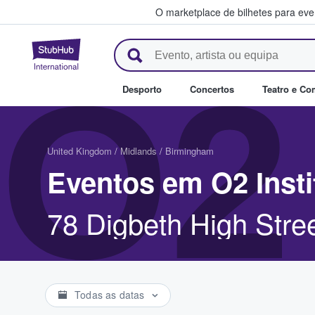
O marketplace de bilhetes para ev
StubHub – onde os fãs compra
O2
Desporto
Concertos
Teatro e Co
United Kingdom
/
Midlands
/
Birmingham
Eventos em O2 Inst
78 Digbeth High Stre
Todas as datas