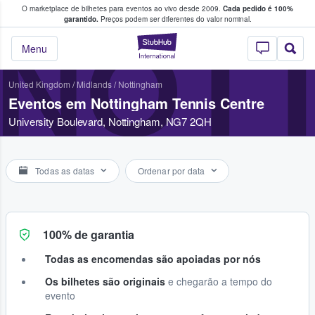
O marketplace de bilhetes para eventos ao vivo desde 2009.
Cada pedido é 100%
 os fãs compram e vendem bilhetes
garantido.
Preços podem ser diferentes do valor nominal.
NOTT
StubHub – onde o
Menu
United Kingdom
/
Midlands
/
Nottingham
Eventos em Nottingham Tennis Centre
University Boulevard, Nottingham, NG7 2QH
Todas as datas
Ordenar por data
100% de garantia
Todas as encomendas são apoiadas por nós
Os bilhetes são originais
e chegarão a tempo do
evento