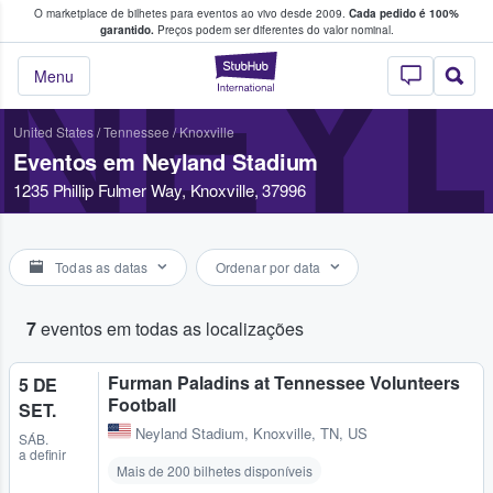
O marketplace de bilhetes para eventos ao vivo desde 2009.
Cada pedido é 100%
 os fãs compram e vendem bilhetes
garantido.
Preços podem ser diferentes do valor nominal.
NEY
StubHub – onde o
Menu
United States
/
Tennessee
/
Knoxville
Eventos em Neyland Stadium
1235 Phillip Fulmer Way, Knoxville, 37996
Todas as datas
Ordenar por data
7
eventos em todas as localizações
Furman Paladins at Tennessee Volunteers
5 DE
Football
SET.
Neyland Stadium
,
Knoxville, TN, US
SÁB.
a definir
Mais de 200 bilhetes disponíveis