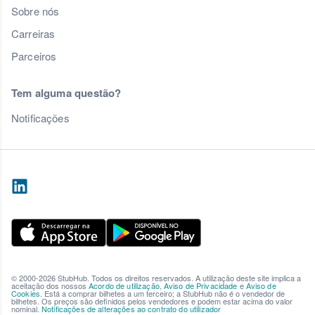
Sobre nós
Carreiras
Parceiros
Tem alguma questão?
Notificações
© 2000-2026 StubHub. Todos os direitos reservados. A utilização deste site implica a
aceitação dos nossos
Acordo de utilização
,
Aviso de Privacidade
e
Aviso de
Cookies
. Está a comprar bilhetes a um terceiro; a StubHub não é o vendedor de
bilhetes. Os preços são definidos pelos vendedores e podem estar acima do valor
nominal.
Notificações de alterações ao contrato do utilizador