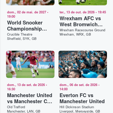
dom., 02 de mai. de 2027
•
ter., 13 de out. de 2026
•
19:45
19:00
Wrexham AFC vs
World Snooker
West Bromwich
Championship
Albion
Wrexham Racecourse Ground
2027 - Evening -
Crucible Theatre
Wrexham, WRX, GB
Sheffield, SYK, GB
Final
dom., 13 de set. de 2026
•
dom., 06 de set. de 2026
•
16:30
14:00
Manchester United
Everton FC vs
vs Manchester City
Manchester United
FC
Old Trafford
Hill Dickinson Stadium
Manchester, LAN, GB
Liverpool, Merseyside, GB