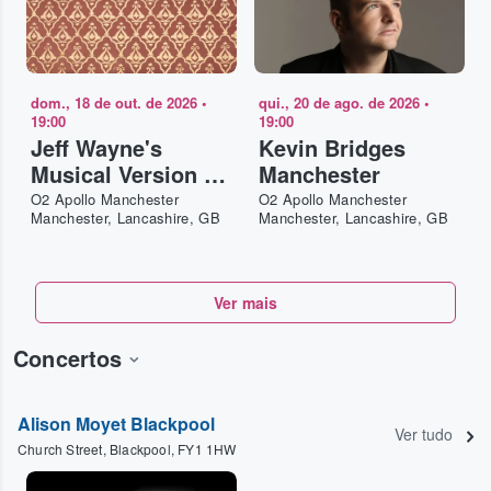
dom., 18 de out. de 2026
•
qui., 20 de ago. de 2026
•
19:00
19:00
Jeff Wayne's
Kevin Bridges
Musical Version of
Manchester
The War of The
O2 Apollo Manchester
O2 Apollo Manchester
Manchester, Lancashire, GB
Manchester, Lancashire, GB
Worlds Manchester
Ver mais
Concertos
Alison Moyet Blackpool
Ver tudo
Church Street, Blackpool, FY1 1HW