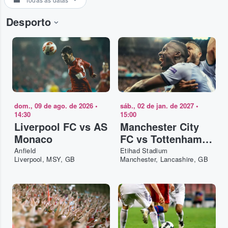
Desporto
dom., 09 de ago. de 2026
•
sáb., 02 de jan. de 2027
•
14:30
15:00
Liverpool FC vs AS
Manchester City
Monaco
FC vs Tottenham
Hotspur
Anfield
Etihad Stadium
Liverpool, MSY, GB
Manchester, Lancashire, GB