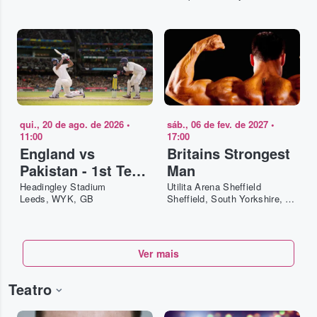
qui., 20 de ago. de 2026
•
sáb., 06 de fev. de 2027
•
11:00
17:00
England vs
Britains Strongest
Pakistan - 1st Test
Man
- Day 2
Headingley Stadium
Utilita Arena Sheffield
Leeds, WYK, GB
Sheffield, South Yorkshire, GB
Ver mais
Teatro