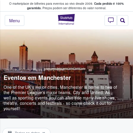
O marketplace de bilhetes para eventos ao vivo desde 2009.
Cada pedido é 100%
 os fãs compram e vendem bilhetes
garantido.
Preços podem ser diferentes do valor nominal.
StubHub – onde o
Menu
United Kingdom
/
Wales & North West
Eventos em Manchester
One of the UK's major cities, Manchester is home to two of
the Premier League's major teams, City and United. As
well as sporting events you can also see many live shows,
theatre, concerts and festivals - so come check it out for
yourself!
Todas as datas