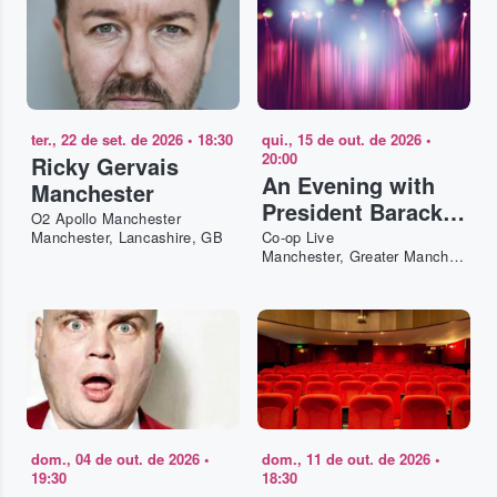
ter., 22 de set. de 2026
•
18:30
qui., 15 de out. de 2026
•
20:00
Ricky Gervais
An Evening with
Manchester
President Barack
O2 Apollo Manchester
Obama
Manchester, Lancashire, GB
Co-op Live
Manchester, Greater Manchester, GB
Manchester
dom., 04 de out. de 2026
•
dom., 11 de out. de 2026
•
19:30
18:30