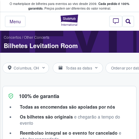
O marketplace de bilhetes para eventos ao vivo desde 2009.
Cada pedido é 100%
 os fãs compram e vendem bilhetes
LEVI
garantido.
Preços podem ser diferentes do valor nominal.
StubHub – onde o
Menu
Concertos
/
Other Concerts
Bilhetes Levitation Room
Columbus, OH
Todas as datas
Ordenar por dat
100% de garantia
Todas as encomendas são apoiadas por nós
Os bilhetes são originais
e chegarão a tempo do
evento
Reembolso integral se o evento for cancelado
e