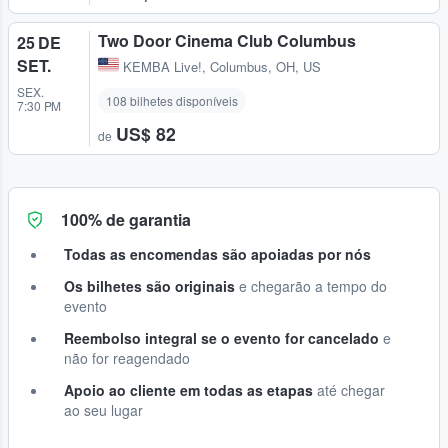
Two Door Cinema Club Columbus
25 DE
SET.
KEMBA Live!
,
Columbus, OH, US
SEX.
108 bilhetes disponíveis
7:30 PM
US$ 82
de
100% de garantia
Todas as encomendas são apoiadas por nós
Os bilhetes são originais
e chegarão a tempo do
evento
Reembolso integral se o evento for cancelado
e
não for reagendado
Apoio ao cliente em todas as etapas
até chegar
ao seu lugar