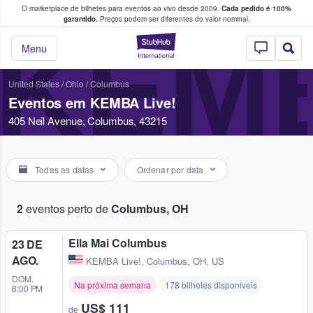
O marketplace de bilhetes para eventos ao vivo desde 2009.
Cada pedido é 100%
 os fãs compram e vendem bilhetes
garantido.
Preços podem ser diferentes do valor nominal.
KEMB
StubHub – onde o
Menu
United States
/
Ohio
/
Columbus
Eventos em KEMBA Live!
405 Neil Avenue, Columbus, 43215
Todas as datas
Ordenar por data
2
eventos perto de
Columbus, OH
Ella Mai Columbus
23 DE
AGO.
KEMBA Live!
,
Columbus, OH, US
DOM.
Na próxima semana
178 bilhetes disponíveis
8:00 PM
US$ 111
de