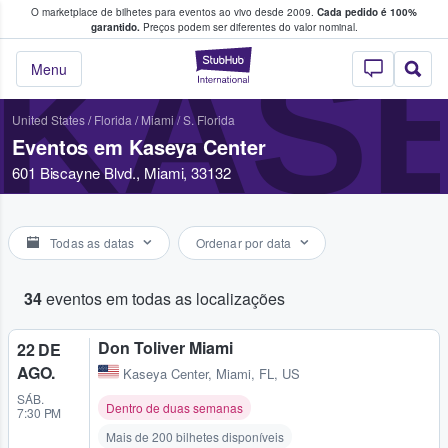
O marketplace de bilhetes para eventos ao vivo desde 2009.
Cada pedido é 100%
 os fãs compram e vendem bilhetes
garantido.
Preços podem ser diferentes do valor nominal.
KAS
StubHub – onde o
Menu
United States
/
Florida
/
Miami / S. Florida
Eventos em Kaseya Center
601 Biscayne Blvd., Miami, 33132
Todas as datas
Ordenar por data
34
eventos em todas as localizações
Don Toliver Miami
22 DE
AGO.
Kaseya Center
,
Miami, FL, US
SÁB.
Dentro de duas semanas
7:30 PM
Mais de 200 bilhetes disponíveis