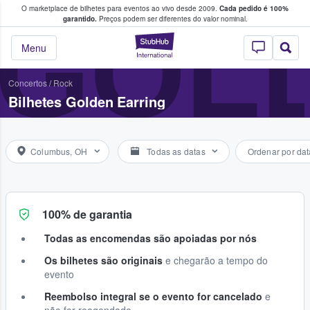
O marketplace de bilhetes para eventos ao vivo desde 2009.
Cada pedido é 100%
 os fãs compram e vendem bilhetes
GOL
garantido.
Preços podem ser diferentes do valor nominal.
StubHub – onde o
Menu
Concertos
/
Rock
Bilhetes Golden Earring
Columbus, OH
Todas as datas
Ordenar por dat
100% de garantia
Todas as encomendas são apoiadas por nós
Os bilhetes são originais
e chegarão a tempo do
evento
Reembolso integral se o evento for cancelado
e