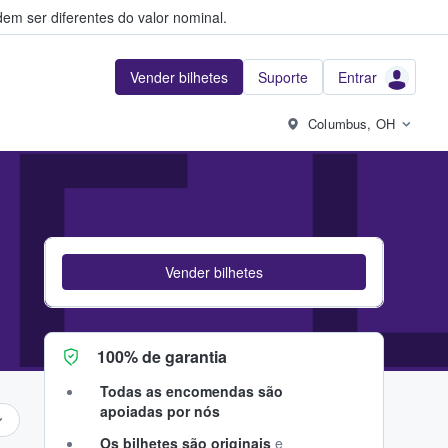
em ser diferentes do valor nominal.
Vender bilhetes
Suporte
Entrar
 L
Columbus, OH
Vender bilhetes
100% de garantia
Todas as encomendas são
apoiadas por nós
Os bilhetes são originais
e