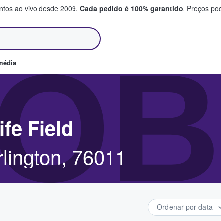
entos ao vivo desde 2009.
Cada pedido é 100% garantido.
Preços pod
m e vendem bilhetes
OBE
média
fe Field
rlington, 76011
Ordenar por data