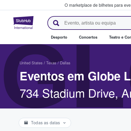
O marketplace de bilhetes para ev
StubHub – onde os fãs compra
GL
Desporto
Concertos
Teatro e Co
United States
/
Texas
/
Dallas
Eventos em Globe Li
734 Stadium Drive, A
Todas as datas