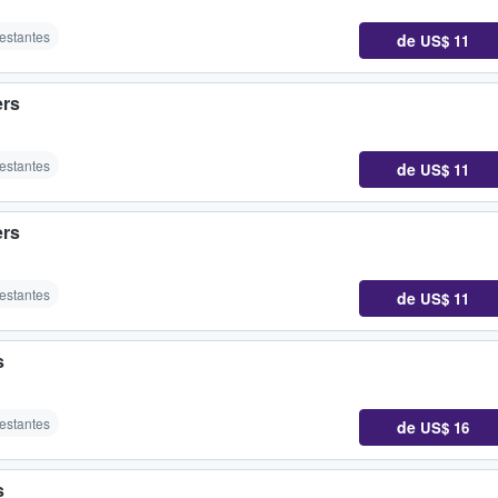
restantes
de
US$ 11
ers
restantes
de
US$ 11
ers
restantes
de
US$ 11
s
restantes
de
US$ 16
s