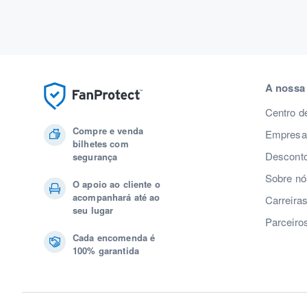
A nossa
Centro d
Compre e venda
Empresas
bilhetes com
Desconto
segurança
Sobre nó
O apoio ao cliente o
acompanhará até ao
Carreira
seu lugar
Parceiro
Cada encomenda é
100% garantida