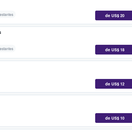
restantes
de
US$ 20
s
restantes
de
US$ 18
de
US$ 12
de
US$ 10