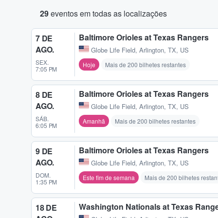
29
eventos em todas as localizações
Baltimore Orioles at Texas Rangers
7 DE
AGO.
Globe Life Field
,
Arlington, TX, US
SEX.
Hoje
Mais de 200 bilhetes restantes
7:05 PM
Baltimore Orioles at Texas Rangers
8 DE
AGO.
Globe Life Field
,
Arlington, TX, US
SÁB.
Amanhã
Mais de 200 bilhetes restantes
6:05 PM
Baltimore Orioles at Texas Rangers
9 DE
AGO.
Globe Life Field
,
Arlington, TX, US
DOM.
Este fim de semana
Mais de 200 bilhetes restan
1:35 PM
Washington Nationals at Texas Rang
18 DE