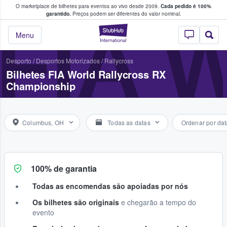
O marketplace de bilhetes para eventos ao vivo desde 2009.
Cada pedido é 100%
 os fãs compram e vendem bilhetes
garantido.
Preços podem ser diferentes do valor nominal.
FIA 
StubHub – onde o
Menu
Desporto
/
Desportos Motorizados
/
Rallycross
Bilhetes FIA World Rallycross RX
Championship
Columbus, OH
Todas as datas
Ordenar por dat
100% de garantia
Todas as encomendas são apoiadas por nós
Os bilhetes são originais
e chegarão a tempo do
evento