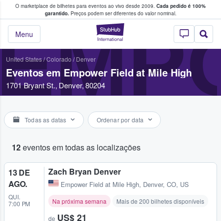
O marketplace de bilhetes para eventos ao vivo desde 2009.
Cada pedido é 100%
 os fãs compram e vendem bilhetes
garantido.
Preços podem ser diferentes do valor nominal.
EMPO
StubHub – onde o
Menu
United States
/
Colorado
/
Denver
Eventos em Empower Field at Mile High
1701 Bryant St., Denver, 80204
Todas as datas
Ordenar por data
12
eventos em todas as localizações
Zach Bryan Denver
13 DE
AGO.
Empower Field at Mile High
,
Denver, CO, US
QUI.
Na próxima semana
Mais de 200 bilhetes disponíveis
7:00 PM
US$ 21
de