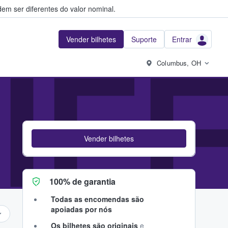
em ser diferentes do valor nominal.
Vender bilhetes
Suporte
Entrar
IFF
Columbus, OH
Vender bilhetes
100% de garantia
Todas as encomendas são
apoiadas por nós
Os bilhetes são originais
e