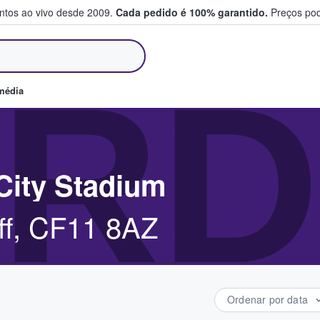
entos ao vivo desde 2009.
Cada pedido é 100% garantido.
Preços pod
m e vendem bilhetes
RD
média
City Stadium
ff, CF11 8AZ
Ordenar por data