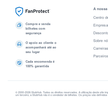
A nossa
Centro d
Compre e venda
Empresas
bilhetes com
Desconto
segurança
Sobre nó
O apoio ao cliente o
acompanhará até ao
Carreira
seu lugar
Parceiro
Cada encomenda é
100% garantida
© 2000-2026 StubHub. Todos os direitos reservados. A utilização deste site i
um terceiro; a StubHub não é o vendedor de bilhetes. Os preços são definido